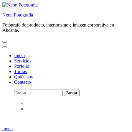
Saltar
al
Neon Fotografía
contenido
(presiona
Fotógrafo de producto, interiorismo e imagen corporativa en
la
Alicante.
tecla
Intro)
Inicio
Servicios
Porfolio
Tarifas
Quién soy
Contacto
Buscar:
moda