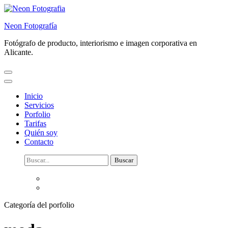
Saltar
al
Neon Fotografía
contenido
(presiona
Fotógrafo de producto, interiorismo e imagen corporativa en
la
Alicante.
tecla
Intro)
Inicio
Servicios
Porfolio
Tarifas
Quién soy
Contacto
Buscar:
Categoría del porfolio