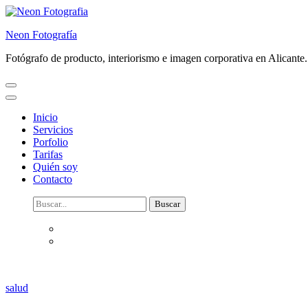
Saltar
al
Neon Fotografía
contenido
(presiona
Fotógrafo de producto, interiorismo e imagen corporativa en Alicante.
la
tecla
Intro)
Inicio
Servicios
Porfolio
Tarifas
Quién soy
Contacto
Buscar:
salud