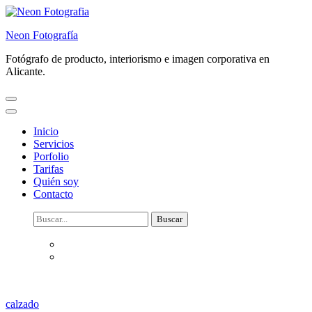
Saltar
al
Neon Fotografía
contenido
(presiona
Fotógrafo de producto, interiorismo e imagen corporativa en
la
Alicante.
tecla
Intro)
Inicio
Servicios
Porfolio
Tarifas
Quién soy
Contacto
Buscar:
calzado